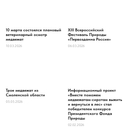
10 марта состоялся плановый
XIII Всероссийский
ветеринарный осмотр
Фестиваль Природы
медвежат
«Первозданна Россия»
10.03.2026
06.03.2026
Трое медвежат из
Информационный проект
Смоленской области
«Вместе поможем
медвежатам-сиротам выжить
05.05.2026
и вернуться в лес» стал
победителем конкурса
Президентского Фонда
Природы
02.02.2026